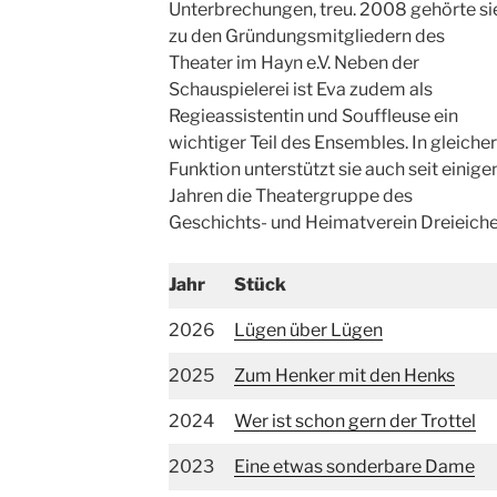
Unterbrechungen, treu. 2008 gehörte si
zu den Gründungsmitgliedern des
Theater im Hayn e.V. Neben der
Schauspielerei ist Eva zudem als
Regieassistentin und Souffleuse ein
wichtiger Teil des Ensembles. In gleicher
Funktion unterstützt sie auch seit einige
Jahren die Theatergruppe des
Geschichts- und Heimatverein Dreieiche
Jahr
Stück
2026
Lügen über Lügen
2025
Zum Henker mit den Henks
2024
Wer ist schon gern der Trottel
2023
Eine etwas sonderbare Dame