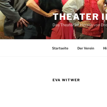
Zum
Inhalt
THEATER 
springen
Das Theater im Herzen von Dre
Startseite
Der Verein
Hi
EVA WITWER