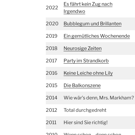
Es fährt kein Zug nach
2022
Irgendwo
2020
Bubblegum und Brillanten
2019
Ein gemütliches Wochenende
2018
Neurosige Zeiten
2017
Party im Strandkorb
2016
Keine Leiche ohne Lily
2015
Die Balkonszene
2014
Wie wär’s denn, Mrs. Markham?
2012
Total durchgedreht
2011
Hier sind Sie richtig!
2010
Wenn schon – denn schon