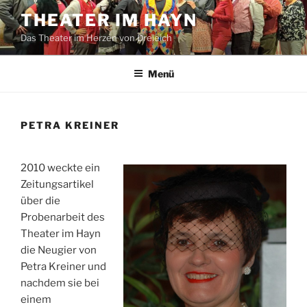
Zum
THEATER IM HAYN
Inhalt
Das Theater im Herzen von Dreieich
springen
Menü
PETRA KREINER
2010 weckte ein
Zeitungsartikel
über die
Probenarbeit des
Theater im Hayn
die Neugier von
Petra Kreiner und
nachdem sie bei
einem