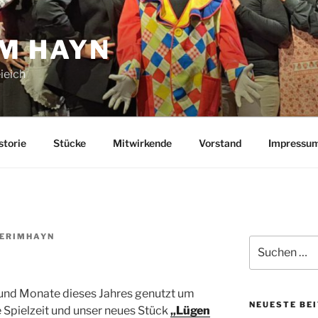
IM HAYN
ieich
storie
Stücke
Mitwirkende
Vorstand
Impressu
ERIMHAYN
Suche
nach:
und Monate dieses Jahres genutzt um
NEUESTE BE
Spielzeit und unser neues Stück
„Lügen