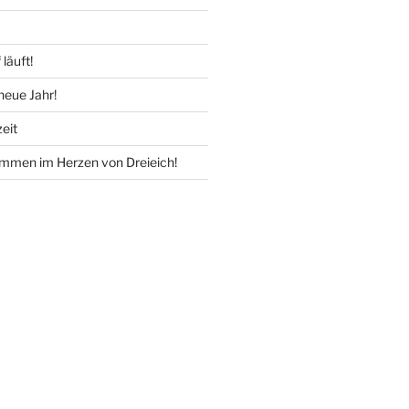
läuft!
 neue Jahr!
eit
ommen im Herzen von Dreieich!