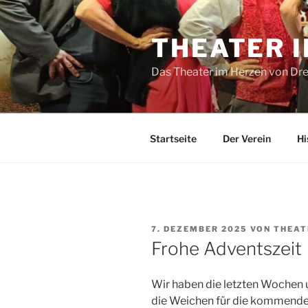
Zum
Inhalt
THEATER 
springen
Das Theater im Herzen von Dre
Startseite
Der Verein
Hi
VERÖFFENTLICHT
7. DEZEMBER 2025
VON
THEAT
AM
Frohe Adventszeit
Wir haben die letzten Wochen 
die Weichen für die kommende 